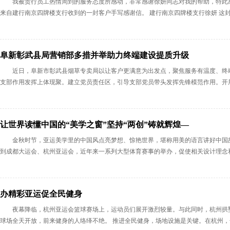
我被贵行员工热情周到的服务态度所感动，非常感谢徐妍同志对我的帮助，特此
来自建行南京四牌楼支行收到的一封客户手写感谢信。 建行南京四牌楼支行徐妍 这封感
阜新彰武县局营销部多措并举助力终端建设提质升级
近日，阜新市彰武县烟草专卖局以让客户更满意为出发点，聚焦服务有温度、终
支部作用发挥上体现聚。建立党员责任区，引导支部党员带头发挥先锋模范作用。开展党
让世界读懂中国的“美学之窗”坚持“两创”铸就辉煌—
金秋时节，亚运美学里的中国风点亮梦想、惊艳世界，堪称用美的语言讲好中国
到成都大运会、杭州亚运会，近年来一系列大型体育赛事的举办，促使相关设计理念和体
办精彩亚运促全民健身
夜幕降临，杭州亚运会篮球赛场上，运动员们展开激烈较量。与此同时，杭州拱
球场全天开放，前来健身的人络绎不绝。 推进全民健身，场地设施是关键。在杭州，全