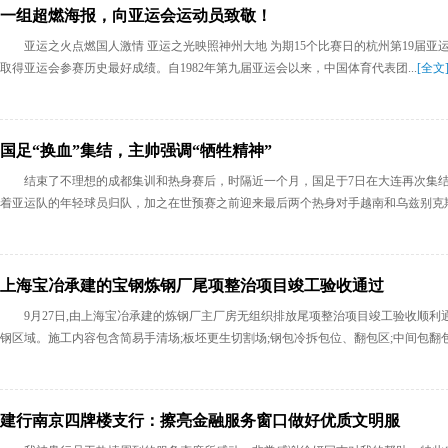
一组超燃海报，向亚运会运动员致敬！
亚运之火点燃国人激情 亚运之光映照神州大地 为期15个比赛日的杭州第19届亚运
取得亚运会参赛历史最好成绩。自1982年第九届亚运会以来，中国体育代表团...
[全文
国足“换血”集结，主帅强调“牺牲精神”
结束了不理想的成都集训和热身赛后，时隔近一个月，国足于7日在大连再次集结
着亚运队的年轻球员归队，加之在世预赛之前迎来最后两个热身对手越南和乌兹别克斯坦
上海宝冶承建的宝钢炼钢厂尾项整治项目竣工验收通过
9月27日,由上海宝冶承建的炼钢厂主厂房无组织排放尾项整治项目竣工验收顺利通
钢区域。施工内容包含简易手清场;板坯更生切割场;钢包冷拆包位、翻包区;中间包翻包位;
建行南京四牌楼支行：擦亮金融服务窗口做好优质文明服