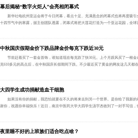
幕后揭秘“数字火炬人”会亮相闭幕式
新华社电杭州亚运会将于今日闭幕，看点十足、充满悬念的闭幕式也将再度吸引
十四节气中的寒露，据主创团队透露，闭幕式将把大莲花打造为一个亚运花园，全球首创
中秋国庆假期金价下跌品牌金价每克下跌近30元
节前赶着买了一套金首饰，谁知道现在每克跌了快30元。上个月跟风买了一根金
克610多元的高点后，在中秋国庆长假期间下跌。不少最近买了黄金的网友这几天都在社
大四学生成功捐献造血干细胞
如果没有你的捐献，我恐怕就要在不久的将来去到另一个世界。是你给了我新的
谢你，祝愿你幸福快乐！近日，南京中医药大学大四学生汤宇杰收到了一封手写信，信上
夜里睡不好的上班族们适合吃点啥？