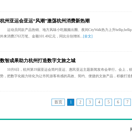
杭州亚运会亚运“风潮”激荡杭州消费新热潮
运动员同款产品热销、地方风味小吃频频出圈、夜间CityWalk热力上升hellip;hel
外来消费2763万笔、金额101.49亿元，同比分别增长...
[全文]
数智成果助力杭州打造数字文旅之城
10月6日，杭州第19届亚运会简约亚运、惠民亚运主题新闻发布会举行。会上
势，把数字化能力转化为让市民游客有感的高效、简约、便捷的文旅产品，积极打造数字
首页
1
2
3
4
5
6
7