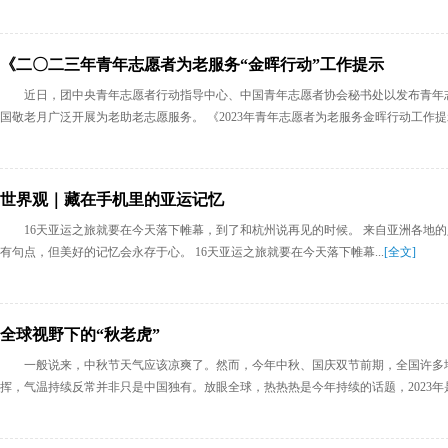
《二〇二三年青年志愿者为老服务“金晖行动”工作提示
近日，团中央青年志愿者行动指导中心、中国青年志愿者协会秘书处以发布青年
国敬老月广泛开展为老助老志愿服务。 《2023年青年志愿者为老服务金晖行动工作提示
世界观｜藏在手机里的亚运记忆
16天亚运之旅就要在今天落下帷幕，到了和杭州说再见的时候。 来自亚洲各地的人们在这
有句点，但美好的记忆会永存于心。 16天亚运之旅就要在今天落下帷幕...
[全文]
全球视野下的“秋老虎”
一般说来，中秋节天气应该凉爽了。然而，今年中秋、国庆双节前期，全国许多
挥，气温持续反常并非只是中国独有。放眼全球，热热热是今年持续的话题，2023年是