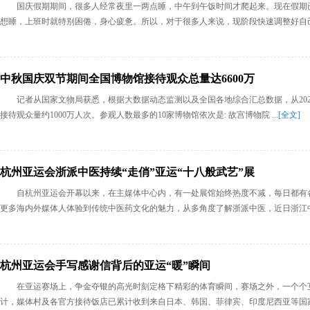
国庆假期期间，很多人经常夜里一两点睡，中午到午饭时间才爬起来。现在假期
想睡，上班时就特别困倦，身心疲惫。所以，对于很多人来说，现阶段快速调整好自己的
中秋国庆双节期间全国博物馆接待观众总量达6600万
记者从国家文物局获悉，根据大数据动态监测以及全国各地综合汇总数据，从2023
接待观众量约1000万人次。参观人数最多的10家博物馆依次是: 故宫博物院 ...
[全文]
杭州亚运会浙派中医持续“走俏”亚运“十八般武艺”展
自杭州亚运会开幕以来，在主媒体中心内，有一处展馆始终热度不减，每日都有
更多海内外媒体人体验到传统中医药文化的魅力，从多角度了解浙派中医，近日浙江中医
杭州亚运会手写感谢信背后的亚运“暖”瞬间
在亚运赛场上，争金夺银的高光时刻定格下精彩的体育瞬间，赛场之外，一个个
计，媒体村及各官方接待饭店已累计收到来自日本、韩国、菲律宾、印度尼西亚等国家和地