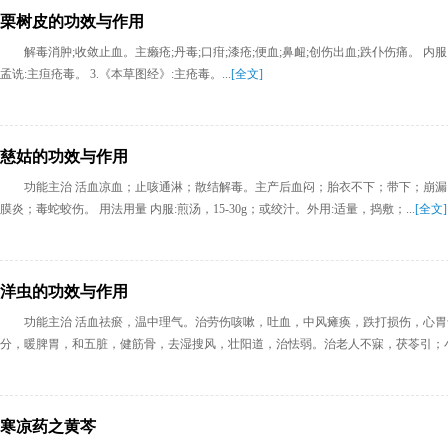
栗树皮的功效与作用
解毒消肿;收敛止血。主癞疮;丹毒;口疳;漆疮;便血;鼻衄;创伤出血;跌仆伤痛。 内服:
孟诜:主疸疮毒。 3.《本草图经》:主疮毒。...
[全文]
慈姑的功效与作用
功能主治 活血凉血；止咳通淋；散结解毒。主产后血闷；胎衣不下；带下；崩
膜炎；毒蛇蛟伤。 用法用量 内服:煎汤，15-30g；或绞汁。外用:适量，捣敷；...
[全文]
洋虫的功效与作用
功能主治 活血祛瘀，温中理气。治劳伤咳嗽，吐血，中风瘫痪，跌打损伤，心胃气
分，暖脾胃，和五脏，健筋骨，去湿搜风，壮阳道，治怯弱。治老人不寐，茯苓引；小.
寒凉药之黄芩