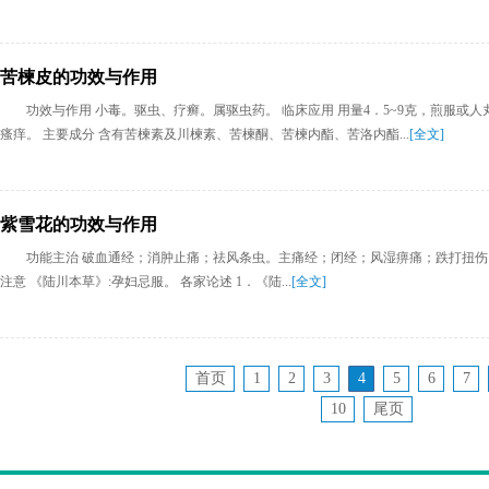
苦楝皮的功效与作用
功效与作用 小毒。驱虫、疗癣。属驱虫药。 临床应用 用量4．5~9克，煎服
瘙痒。 主要成分 含有苦楝素及川楝素、苦楝酮、苦楝内酯、苦洛内酯...
[全文]
紫雪花的功效与作用
功能主治 破血通经；消肿止痛；祛风条虫。主痛经；闭经；风湿痹痛；跌打扭伤；痈
注意 《陆川本草》:孕妇忌服。 各家论述 1．《陆...
[全文]
首页
1
2
3
4
5
6
7
10
尾页