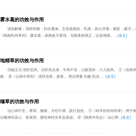
雾水葛的功效与作用
清热解毒；清肿排脓；利水通淋。主疮疡痈疽；乳痈；风火牙痛；痢疾；腹泻；小便淋
《闽南民间草药》:露水葛，拔脓效力甚强，无脓者匆用之，以免增痛。 ...
[全文]
地精草的功效与作用
功能主治 清肝息风。治肝风头浦，中风不语，口眼歪斜，小儿惊风。 ①《滇南本
痛。 ③《云南中草药》:清肝息风，接骨。 用法用量 内服:煎汤，...
[全文]
缬草的功效与作用
治心神不安，胃弱，腰痛，月经不调，跌打损伤。 ①《科学的民间药草》:用于神
治脑神经及心、胃衰弱，慢性神经失常及尿崩。 ④《陕西中药志》:治心悸...
[全文]