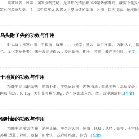
黄芩味苦，性寒，属寒凉药范畴。是常用的清热燥湿和清热解毒药。能泻中焦实
凉药的具体功效。 1、泻中焦实火:因胃火上壅而致的咽痛、牙痛、口腔溃疡、扁桃腺肿痛
乌头附子尖的功效与作用
吐风痰；祛寒止痛。主癫痫；痰劂；小儿慢惊；脐风；寒疝疼痛。 内服:入丸、散或
也。 2.《本草备要》:朱丹溪治许白云，屡用瓜蒂、栀子、苦参、藜芦等剂吐...
[全文]
干地黄的功效与作用
功能主治 滋阴清热；凉血补血。主热病烦渴；内热消渴；骨蒸劳热；温病发斑；
内服:煎汤，10-15g，大剂量可用至30g；赤可熬膏或入丸、散；或浸润后捣...
[全文]
锡叶藤的功效与作用
功能主治 收涩固脱；消肿止痛。主久泻久痢；便血；脱肛；遗精；白带；子宫脱垂；跌打
外用:适量，鲜叶、茎藤，煎水洗；或鲜叶捣敷。 附方 ...
[全文]