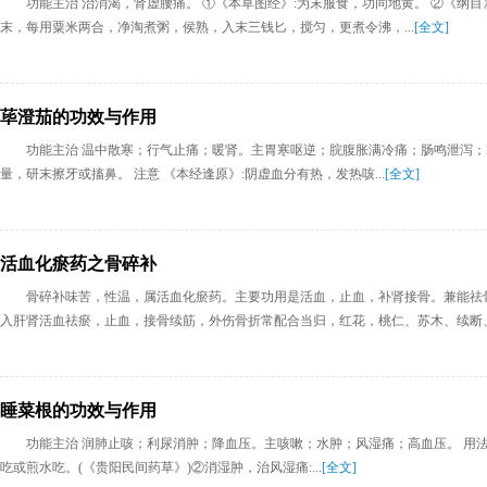
功能主治 治消渴，肾虚腰痛。 ①《本草图经》:为末服食，功同地黄。 ②《纲
末，每用粟米两合，净淘煮粥，侯熟，入末三钱匕，搅匀，更煮令沸，...
[全文]
荜澄茄的功效与作用
功能主治 温中散寒；行气止痛；暖肾。主胃寒呕逆；脘腹胀满冷痛；肠鸣泄泻；寒疝
量，研末擦牙或搐鼻。 注意 《本经逢原》:阴虚血分有热，发热咳...
[全文]
活血化瘀药之骨碎补
骨碎补味苦，性温，属活血化瘀药。主要功用是活血，止血，补肾接骨。兼能祛骨
入肝肾活血祛瘀，止血，接骨续筋，外伤骨折常配合当归，红花，桃仁、苏木、续断、乳
睡菜根的功效与作用
功能主治 润肺止咳；利尿消肿；降血压。主咳嗽；水肿；风湿痛；高血压。 用法用量 
吃或煎水吃。(《贵阳民间药草》)②消湿肿，治风湿痛:...
[全文]