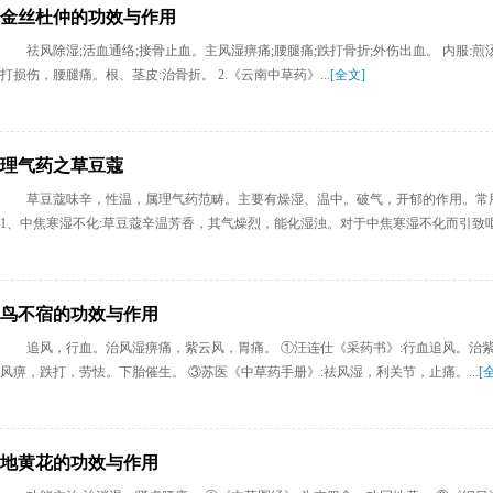
金丝杜仲的功效与作用
祛风除湿;活血通络;接骨止血。主风湿痹痛;腰腿痛;跌打骨折;外伤出血。 内服:煎汤
打损伤，腰腿痛。根、茎皮:治骨折。 2.《云南中草药》...
[全文]
理气药之草豆蔻
草豆蔻味辛，性温，属理气药范畴。主要有燥湿、温中。破气，开郁的作用。常
1、中焦寒湿不化:草豆蔻辛温芳香，其气燥烈，能化湿浊。对于中焦寒湿不化而引致呕吐
鸟不宿的功效与作用
追风，行血。治风湿痹痛，紫云风，胃痛。 ①汪连仕《采药书》:行血追风。治
风痹，跌打，劳怯。下胎催生。 ③苏医《中草药手册》:祛风湿，利关节，止痛。...
[
地黄花的功效与作用