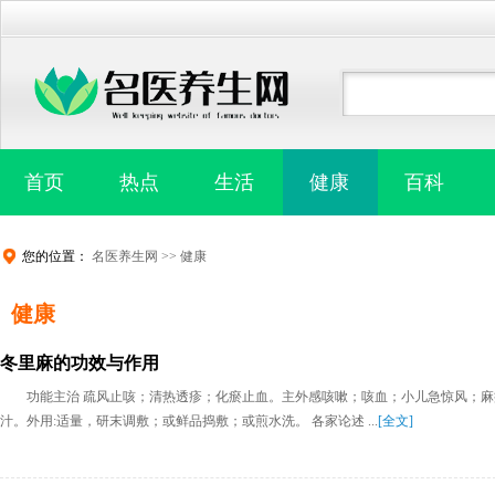
首页
热点
生活
健康
百科
您的位置：
名医养生网
>>
健康
健康
冬里麻的功效与作用
功能主治 疏风止咳；清热透疹；化瘀止血。主外感咳嗽；咳血；小儿急惊风；麻疹不
汁。外用:适量，研末调敷；或鲜品捣敷；或煎水洗。 各家论述 ...
[全文]